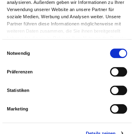
analysieren. Außerdem geben wir Informationen zu Ihrer
Verwendung unserer Website an unsere Partner für
soziale Medien, Werbung und Analysen weiter. Unsere
Partner führen diese Informationen möglicherweise mit
weiteren Daten zusammen, die Sie ihnen bereitgestellt
haben oder die sie im Rahmen Ihrer Nutzung der Dienste
gesammelt haben.
Einwilligungsauswahl
Notwendig
Präferenzen
Enlarge map
Statistiken
FACHARZT (M/W/D) INNERE MEDIZIN
Marketing
Klützer Straße 13-15
23936 Grevesmühlen
Details zeigen