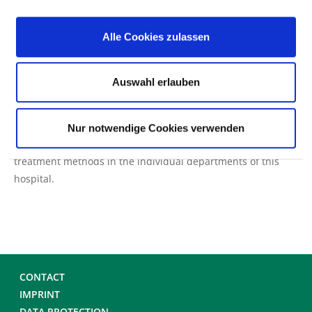
Alle Cookies zulassen
Note: If the search for a disease or treatment method does
not produce a hit, this may be because the word you are
looking for is not available in the database. The database is
Auswahl erlauben
mainly based on medical terminology (ICD/OPS). Then try a
search word synonym.
Nur notwendige Cookies verwenden
Tip: You can search specifically for treated diseases and
treatment methods in the individual departments of this
hospital.
CONTACT
IMPRINT
DATA PROTECTION