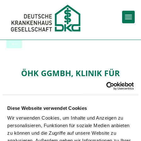
Togg
To the hospital’s home page
ÖHK GGMBH, KLINIK FÜR
KINDER- UND
JUGENDPSYCHIATRIE UND -
PSYCHOTHERAPIE,
Diese Webseite verwendet Cookies
TAGESKLINIK UND AMBULANZ
Wir verwenden Cookies, um Inhalte und Anzeigen zu
EISENACH
personalisieren, Funktionen für soziale Medien anbieten
zu können und die Zugriffe auf unsere Website zu
analysieren. Außerdem geben wir Informationen zu Ihrer