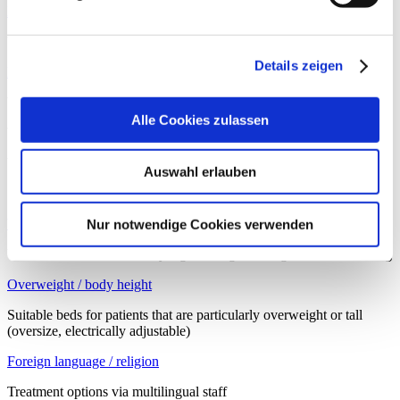
Dementia / mental disability
Work with pictograms
Details zeigen
Mobility impairments
Wheelchair access to service facilities
Alle Cookies zulassen
Wheelchair accessible lift (inside/outside)
Wheelchair-accessible toilets for visitors
Auswahl erlauben
Special staff support
Visually impaired / blind
Nur notwendige Cookies verwenden
Written instructions in easily legible, large and high-contrast lettering
Overweight / body height
Suitable beds for patients that are particularly overweight or tall
(oversize, electrically adjustable)
Foreign language / religion
Treatment options via multilingual staff