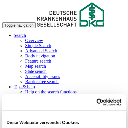
Toggle navigation
Search
Overview
Simple Search
Advanced Search
Body navigation
Feature search
Map search
State search
Accessibility issues
Barrier-free search
Tips & help
Help on the search functions
Tips and tricks
FAQ
Glossary of terms used
Find hospitals directly
Filter search results
Diese Webseite verwendet Cookies
Note and compare
Barrier-free search