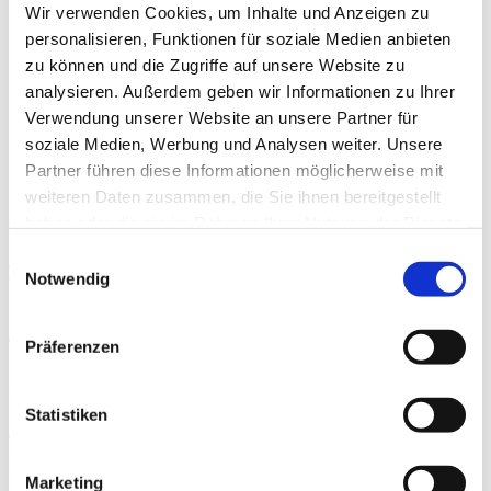
Wir verwenden Cookies, um Inhalte und Anzeigen zu
Info for referring physicians
personalisieren, Funktionen für soziale Medien anbieten
Tips for the job portal
The directory
zu können und die Zugriffe auf unsere Website zu
About the Hospital Directory
analysieren. Außerdem geben wir Informationen zu Ihrer
Representation of quality
Verwendung unserer Website an unsere Partner für
The DKG
The DKTIG
soziale Medien, Werbung und Analysen weiter. Unsere
Job Portal
Partner führen diese Informationen möglicherweise mit
Contact
weiteren Daten zusammen, die Sie ihnen bereitgestellt
haben oder die sie im Rahmen Ihrer Nutzung der Dienste
gesammelt haben.
Einwilligungsauswahl
To the hospital’s home page
Notwendig
St. Joseph Krankenhaus Prüm
Präferenzen
Accessibility
Statistiken
Allergies
Dietary offers
Marketing