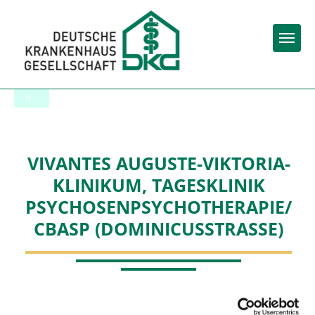
Togg
To the hospital’s home page
VIVANTES AUGUSTE-VIKTORIA-
KLINIKUM, TAGESKLINIK
PSYCHOSENPSYCHOTHERAPIE/
CBASP (DOMINICUSSTRASSE)