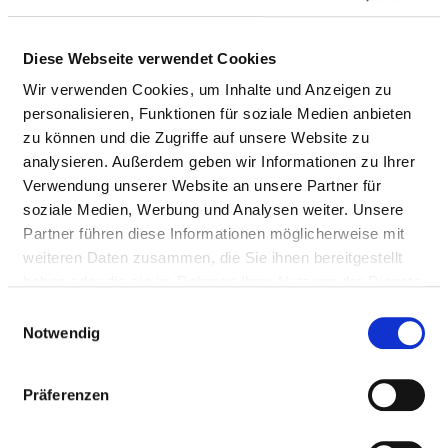
DEALING WITH RISKS IN PATIENT CARE
Diese Webseite verwendet Cookies
Wir verwenden Cookies, um Inhalte und Anzeigen zu
personalisieren, Funktionen für soziale Medien anbieten
QUALITY MANAGEMENT
zu können und die Zugriffe auf unsere Website zu
analysieren. Außerdem geben wir Informationen zu Ihrer
RESPONSIBLE PERSON
Verwendung unserer Website an unsere Partner für
soziale Medien, Werbung und Analysen weiter. Unsere
Dr. J. Danckert
Partner führen diese Informationen möglicherweise mit
weiteren Daten zusammen, die Sie ihnen bereitgestellt
GF Klinikmanagement
haben oder die sie im Rahmen Ihrer Nutzung der Dienste
Dominicusstraße 5-9
gesammelt haben.
Einwilligungsauswahl
10823 Berlin
Notwendig
Phone:
030 -13010-
Mail:
ed.setnaviv@ofni
Präferenzen