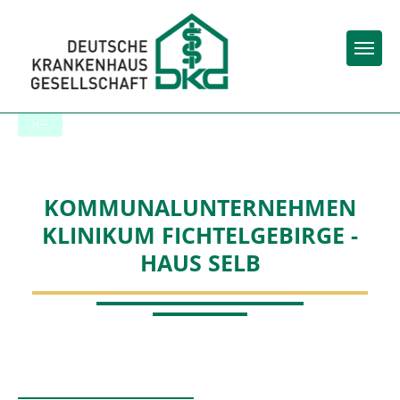
Togg
To the hospital’s home page
KOMMUNALUNTERNEHMEN
KLINIKUM FICHTELGEBIRGE -
HAUS SELB