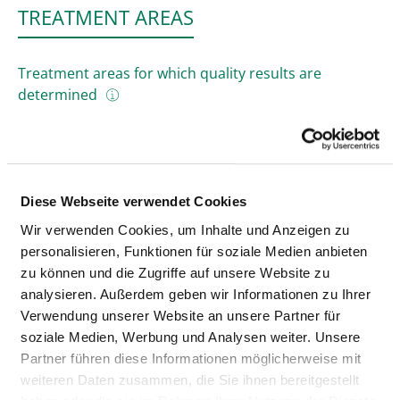
TREATMENT AREAS
Treatment areas for which quality results are
determined
PACEMAKER: FIRST USE (HSMDEF-HSM-
IMPL)
Diese Webseite verwendet Cookies
Wir verwenden Cookies, um Inhalte und Anzeigen zu
PACEMAKER: UNIT CHANGE (HSMDEF-HSM-
personalisieren, Funktionen für soziale Medien anbieten
AGGW)
zu können und die Zugriffe auf unsere Website zu
analysieren. Außerdem geben wir Informationen zu Ihrer
PACEMAKER REVISION / SYSTEM CHANGE /
Verwendung unserer Website an unsere Partner für
EXPLANTATION (HSMDEF-HSM-REV)
soziale Medien, Werbung und Analysen weiter. Unsere
Partner führen diese Informationen möglicherweise mit
DEFIBRILLATOR (SHOCK GENERATOR) FOR
weiteren Daten zusammen, die Sie ihnen bereitgestellt
THE TREATMENT OF CARDIAC ARRHYTHMIAS: