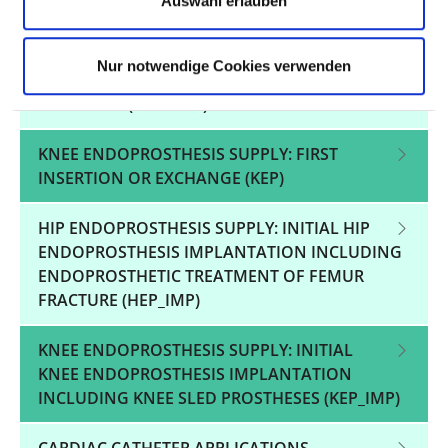
Auswahl erlauben
PREVENTION THROUGH NURSING MEASURES
(DEK)
Nur notwendige Cookies verwenden
ARTIFICIAL HIP JOINT: FIRST INSERTION OR
EXCHANGE (HGV-HEP)
KNEE ENDOPROSTHESIS SUPPLY: FIRST
INSERTION OR EXCHANGE (KEP)
HIP ENDOPROSTHESIS SUPPLY: INITIAL HIP
ENDOPROSTHESIS IMPLANTATION INCLUDING
ENDOPROSTHETIC TREATMENT OF FEMUR
FRACTURE (HEP_IMP)
KNEE ENDOPROSTHESIS SUPPLY: INITIAL
KNEE ENDOPROSTHESIS IMPLANTATION
INCLUDING KNEE SLED PROSTHESES (KEP_IMP)
CARDIAC CATHETER APPLICATIONS