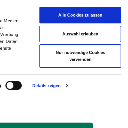
Alle Cookies zulassen
le Medien
THE DIRECTORY
JOB PORTAL
CONTACT
ir
Auswahl erlauben
, Werbung
ren Daten
ienste
Nur notwendige Cookies
H HALL GGMBH
verwenden
g
Details zeigen