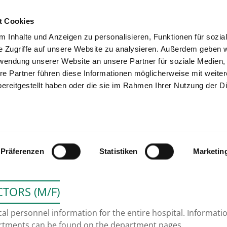
t Cookies
 Inhalte und Anzeigen zu personalisieren, Funktionen für sozia
SEARCH
TIPS & HELP
e Zugriffe auf unsere Website zu analysieren. Außerdem geben w
rwendung unserer Website an unsere Partner für soziale Medien
re Partner führen diese Informationen möglicherweise mit weite
ereitgestellt haben oder die sie im Rahmen Ihrer Nutzung der D
SANA HANSE-KLINIKUM 
Präferenzen
Statistiken
Marketin
TORS (M/F)
al personnel information for the entire hospital. Information
rtments can be found on the department pages.