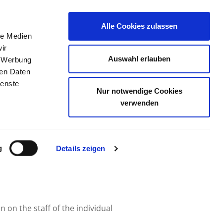
Alle Cookies zulassen
le Medien
THE DIRECTORY
JOB PORTAL
CONTACT
ir
Auswahl erlauben
, Werbung
ren Daten
ienste
Nur notwendige Cookies
WISMAR GMBH
verwenden
g
Details zeigen
 on the staff of the individual