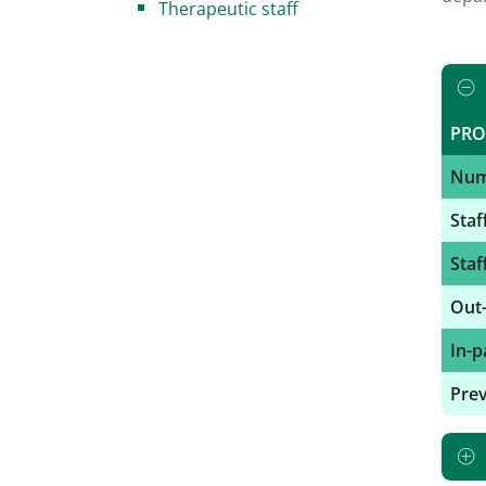
Therapeutic staff
PRO
Numb
Staf
Staf
Out-
In-p
Prev