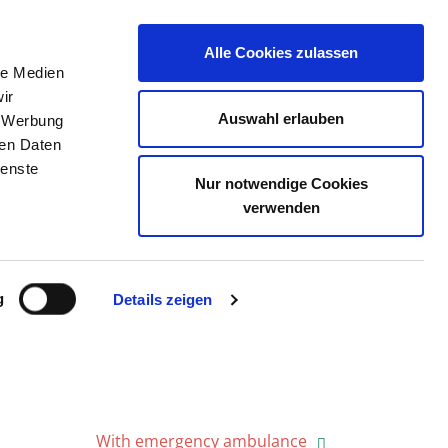
Alle Cookies zulassen
le Medien
THE DIRECTORY
JOB PORTAL
CONTACT
ir
Auswahl erlauben
, Werbung
ren Daten
ienste
Nur notwendige Cookies
SART LOHR
verwenden
g
Details zeigen
With emergency ambulance