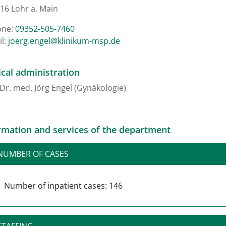
16 Lohr a. Main
one:
09352-505-7460
l:
ed.psm-mukinilk@legne.greoj
cal administration
 Dr. med. Jörg Engel (Gynäkologie)
rmation and services of the department
NUMBER OF CASES
Number of inpatient cases: 146