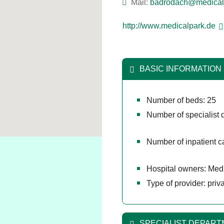
Mail:
ed.kraplacidem@hc
http://www.medicalpark.de
BASIC INFORMATION
Number of beds: 25
Number of specialist 
Number of inpatient c
Hospital owners: Med
Type of provider: priva
SPECIALIST DEPAR