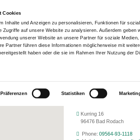
t Cookies
 Inhalte und Anzeigen zu personalisieren, Funktionen für sozia
e Zugriffe auf unsere Website zu analysieren. Außerdem geben w
SEARCH
TIPS & HELP
TH
rwendung unserer Website an unsere Partner für soziale Medien
re Partner führen diese Informationen möglicherweise mit weite
ereitgestellt haben oder die sie im Rahmen Ihrer Nutzung der D
MEDICAL PARK BAD RODACH
Präferenzen
Statistiken
Marketin
Kurring 16
96476 Bad Rodach
Phone:
09564-93-1118