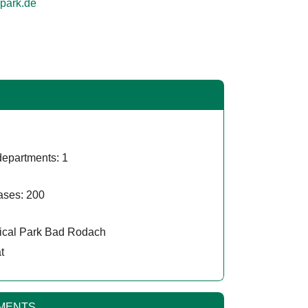
adordab
departments: 1
ases: 200
ical Park Bad Rodach
t
TMENTS