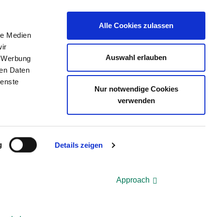
Alle Cookies zulassen
le Medien
ir
E DIRECTORY
JOB PORTAL
CONTACT
Auswahl erlauben
, Werbung
ren Daten
ienste
Nur notwendige Cookies
verwenden
g
Details zeigen
Approach