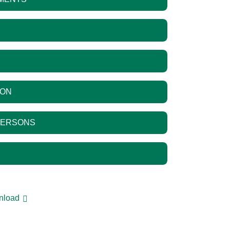
ION
PERSONS
wnload