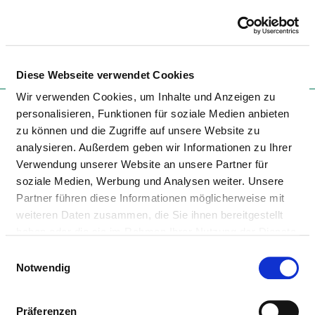
Togg
Diese Webseite verwendet Cookies
To the specialist department
Wir verwenden Cookies, um Inhalte und Anzeigen zu
personalisieren, Funktionen für soziale Medien anbieten
zu können und die Zugriffe auf unsere Website zu
analysieren. Außerdem geben wir Informationen zu Ihrer
ARABELLA-KLINIK GMBH
Verwendung unserer Website an unsere Partner für
soziale Medien, Werbung und Analysen weiter. Unsere
Partner führen diese Informationen möglicherweise mit
weiteren Daten zusammen, die Sie ihnen bereitgestellt
haben oder die sie im Rahmen Ihrer Nutzung der Dienste
gesammelt haben.
Einwilligungsauswahl
Notwendig
HALS-, NASEN-, OHRENHEILKUNDE
Präferenzen