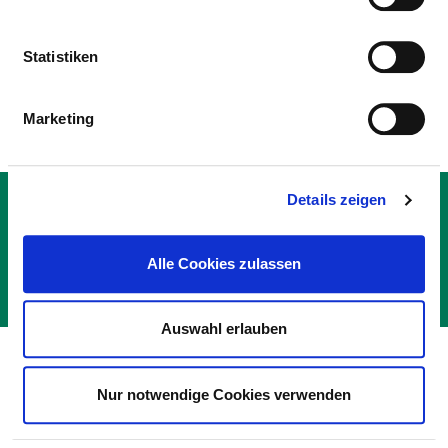
MEDICAL EXPERTISE
Statistiken
Ear, nose and throat medicine (AQ18)
Marketing
Details zeigen
CONTACT
IMPRINT
DATA PROTECTION
Alle Cookies zulassen
© DEUTSCHE KRANKENHAUS GESELLSCHAFT 2026
Auswahl erlauben
Nur notwendige Cookies verwenden