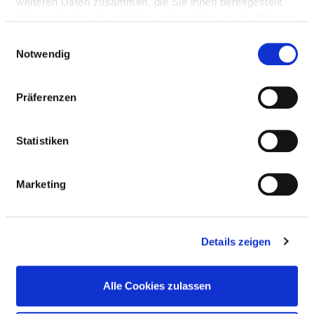
weiteren Daten zusammen, die Sie ihnen bereitgestellt
haben oder die sie im Rahmen Ihrer Nutzung der Dienste
gesammelt haben.
Einwilligungsauswahl
Notwendig
Präferenzen
Statistiken
Marketing
Rosenbergstraße 6
54550 Daun
Phone:
02641-754-161
Details zeigen
ed.rhaneuendab-kf-krd@frodztir.znieh-lrak
https://www.drk-tk-daun.de
Alle Cookies zulassen