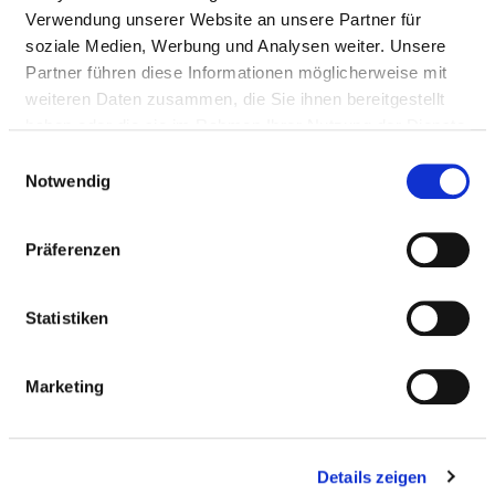
Medical services
Verwendung unserer Website an unsere Partner für
Medical and nursing services
soziale Medien, Werbung und Analysen weiter. Unsere
Partner führen diese Informationen möglicherweise mit
weiteren Daten zusammen, die Sie ihnen bereitgestellt
SERVICES & FACILITIES
haben oder die sie im Rahmen Ihrer Nutzung der Dienste
gesammelt haben.
Einwilligungsauswahl
Notwendig
BEDS
Präferenzen
Single room
Statistiken
Single-bed room with own bathroom
Marketing
Mother and child room
Two-bed room
Details zeigen