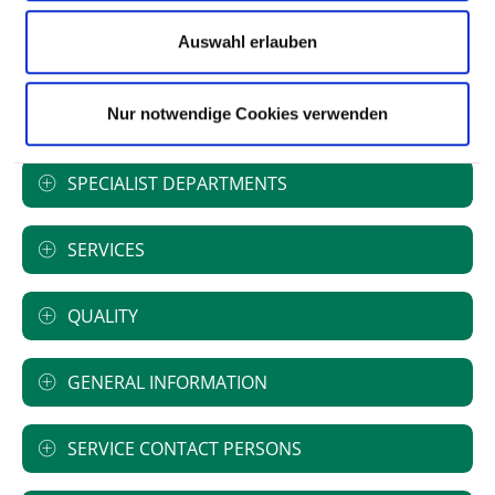
Academic teaching hospital
Universität zu Lübeck
Auswahl erlauben
Medizinische Fakultät der Universität
Hamburg
Nur notwendige Cookies verwenden
SPECIALIST DEPARTMENTS
SERVICES
QUALITY
GENERAL INFORMATION
SERVICE CONTACT PERSONS