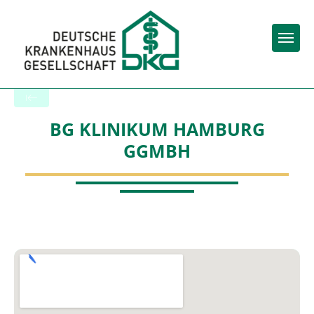
Togg
Back to the search results
BG KLINIKUM HAMBURG
GGMBH