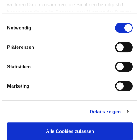
weiteren Daten zusammen, die Sie ihnen bereitgestellt
http://www.bg-klinikum-hamburg.de/
haben oder die sie im Rahmen Ihrer Nutzung der Dienste
gesammelt haben.
Einwilligungsauswahl
Notwendig
BASIC INFORMATION
Präferenzen
Number of beds: 471
Number of specialist departments: 8
Statistiken
Number of inpatient cases: 8.717
Marketing
Number of outpatient cases: 28.717
Hospital owners: BG Klinikum Hamburg
Details zeigen
gGmbH
Type of provider: öffentlich
Alle Cookies zulassen