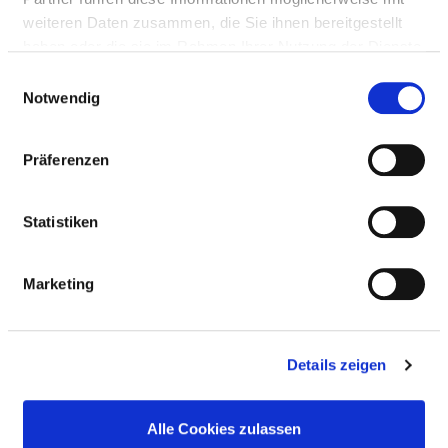
weiteren Daten zusammen, die Sie ihnen bereitgestellt
Medical services
haben oder die sie im Rahmen Ihrer Nutzung der Dienste
Medical and nursing services
gesammelt haben.
Einwilligungsauswahl
Notwendig
SERVICES & FACILITIES
Präferenzen
BEDS
Statistiken
Single-bed room with own bathroom
Marketing
Two-bed room with own bathroom
Details zeigen
Alle Cookies zulassen
CHILDREN / TEENAGERS