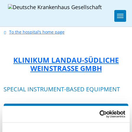
Togg
To the hospital’s home page
KLINIKUM LANDAU-SÜDLICHE
WEINSTRASSE GMBH
SPECIAL INSTRUMENT-BASED EQUIPMENT
EQUIPMENT
EXPLANATION
24 HR
EMERGENCY
AVAILABILITY