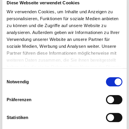
Angiography
C-Bogen mit DSA
Yes
Diese Webseite verwendet Cookies
device/DSA
ausgestattet.
Wir verwenden Cookies, um Inhalte und Anzeigen zu
Computed
In Kooperation mit der
Yes
personalisieren, Funktionen für soziale Medien anbieten
Tomography
Radiologischen
zu können und die Zugriffe auf unsere Website zu
(CT)
Gemeinschaftspraxis LD-
analysieren. Außerdem geben wir Informationen zu Ihrer
SÜW in den Kliniken
Verwendung unserer Website an unsere Partner für
Landau und Bad
soziale Medien, Werbung und Analysen weiter. Unsere
Bergzabern.
Partner führen diese Informationen möglicherweise mit
Device for
In der Klinik Landau, als
Yes
weiteren Daten zusammen, die Sie ihnen bereitgestellt
kidney
auch in Kooperation mit
haben oder die sie im Rahmen Ihrer Nutzung der Dienste
replacement
dem Kuratorium für
gesammelt haben.
Einwilligungsauswahl
surgery
Dialyse und
Notwendig
Nierentransplantation
e.V. in der Klinik
Annweiler.
Präferenzen
Lithotripter
In Kooperation mit der
No
(ESWL)
Belegabteilung Urologie
information
Dr. med. Breunig.
is required
Statistiken
Magnetic
In Kooperation mit der
NO