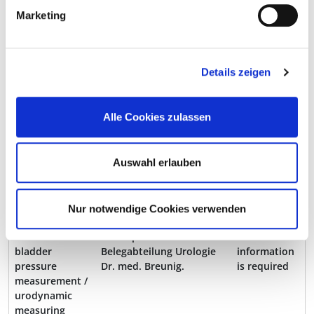
resonance
Radiologischen
Marketing
tomograph
Gemeinschaftspraxis LD-
(MRT)
SÜW in den Kliniken
Landau und Bad
Bergzabern.
Details zeigen
Mammography
In Kooperation mit der
No
device
Radiologischen
information
Alle Cookies zulassen
Gemeinschaftspraxis LD-
is required
SÜW in der Klinik Landau.
Auswahl erlauben
Scintigraphy
In Kooperation mit der
No
scanner/
Radiologischen
information
gamma probe
Gemeinschaftspraxis LD-
is required
Nur notwendige Cookies verwenden
SÜW in der Klinik Landau.
Uroflow /
In Kooperation mit der
No
bladder
Belegabteilung Urologie
information
pressure
Dr. med. Breunig.
is required
measurement /
urodynamic
measuring