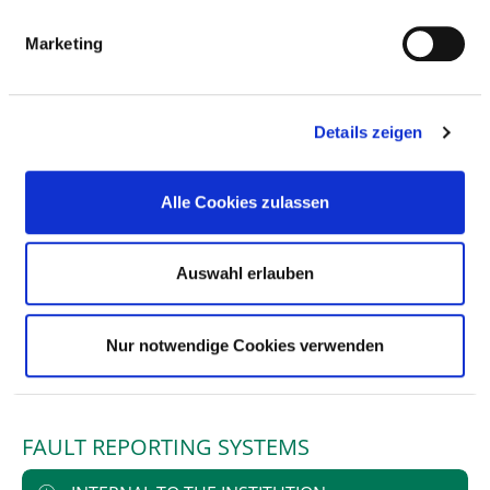
Marketing
RISK MANAGEMENT
RESPONSIBLE PERSON
Details zeigen
STEERING COMMITTEE
Alle Cookies zulassen
RISK MANAGEMENT INSTRUMENTS AND
Auswahl erlauben
MEASURES
Nur notwendige Cookies verwenden
INSTRUMENTS AND MEASURES
FAULT REPORTING SYSTEMS