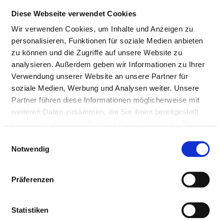
Diese Webseite verwendet Cookies
QUALITY MANAGEMENT
Wir verwenden Cookies, um Inhalte und Anzeigen zu
personalisieren, Funktionen für soziale Medien anbieten
RESPONSIBLE PERSON
zu können und die Zugriffe auf unsere Website zu
analysieren. Außerdem geben wir Informationen zu Ihrer
Verwendung unserer Website an unsere Partner für
K K
soziale Medien, Werbung und Analysen weiter. Unsere
Klinikumskonferenz
Partner führen diese Informationen möglicherweise mit
weiteren Daten zusammen, die Sie ihnen bereitgestellt
Bodelschwinghstraße 11
haben oder die sie im Rahmen Ihrer Nutzung der Dienste
76829 Landau
gesammelt haben.
Einwilligungsauswahl
Notwendig
Phone:
06341 -908-2501
Mail:
ed.weus-dl-mukinilk@liam
Präferenzen
STEERING COMMITTEE
Statistiken