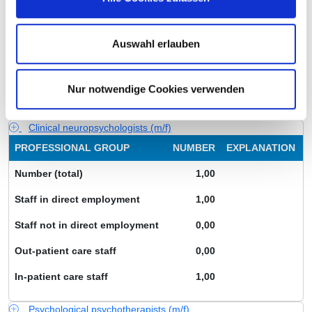
Staff in direct employment
27,75
Auswahl erlauben
Staff not in direct employment
0,00
Out-patient care staff
6,74
Nur notwendige Cookies verwenden
In-patient care staff
21,01
Clinical neuropsychologists (m/f)
PROFESSIONAL GROUP
NUMBER
EXPLANATION
Number (total)
1,00
Staff in direct employment
1,00
Staff not in direct employment
0,00
Out-patient care staff
0,00
In-patient care staff
1,00
Psychological psychotherapists (m/f)