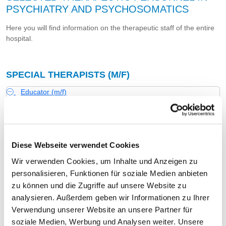
PSYCHIATRY AND PSYCHOSOMATICS
Here you will find information on the therapeutic staff of the entire
hospital.
SPECIAL THERAPISTS (M/F)
Educator (m/f)
PROFESSIONAL GROUP
NUMBER
EXPLANATION
Number (total)
6,60
Staff in direct employment
6,60
Diese Webseite verwendet Cookies
Wir verwenden Cookies, um Inhalte und Anzeigen zu
Staff not in direct employment
0,00
personalisieren, Funktionen für soziale Medien anbieten
Out-patient care staff
0,90
zu können und die Zugriffe auf unsere Website zu
analysieren. Außerdem geben wir Informationen zu Ihrer
In-patient care staff
5,70
Verwendung unserer Website an unsere Partner für
soziale Medien, Werbung und Analysen weiter. Unsere
Healing education nurse (m/f)