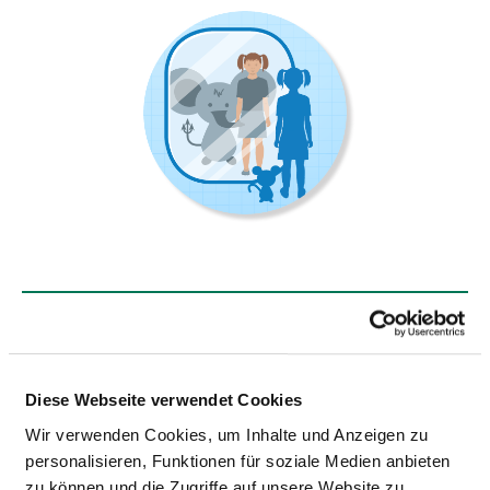
KINDER- UND
JUGENDPSYCHIATRIE/TAGESKLINIK (FÜR
TEILSTATIONÄRE PFLEGESÄTZE)
Diese Webseite verwendet Cookies
Wir verwenden Cookies, um Inhalte und Anzeigen zu
Hauptstr. 42
personalisieren, Funktionen für soziale Medien anbieten
79787 Lauchringen
zu können und die Zugriffe auf unsere Website zu