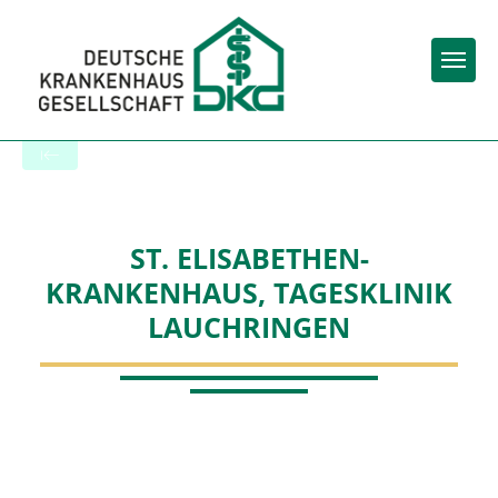
Togg
To the hospital’s home page
ST. ELISABETHEN-
KRANKENHAUS, TAGESKLINIK
LAUCHRINGEN