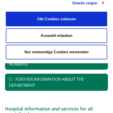
Number of partial inpatient cases: 59
Details zeigen
Alle Cookies zulassen
STAFFING
Auswahl erlauben
SPECIALIST EXPERTISE AND FURTHER
TRAINING
Nur notwendige Cookies verwenden
MEDICAL SERVICE OFFERING WITH CASE
NUMBERS
FURTHER INFORMATION ABOUT THE
DEPARTMENT
Hospital information and services for all