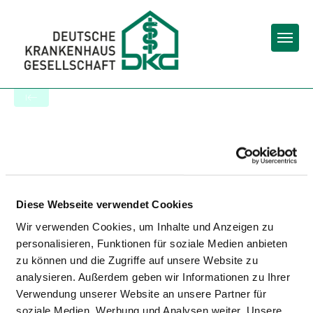
Togg
To the hospital’s home page
BEZIRKSKRANKENHAUS
BAYREUTH - TAGESKLINIK FÜR
KINDER- UND
Diese Webseite verwendet Cookies
JUGENDPSYCHIATRIE UND -
Wir verwenden Cookies, um Inhalte und Anzeigen zu
PSYCHOTHERAPIE IN
personalisieren, Funktionen für soziale Medien anbieten
zu können und die Zugriffe auf unsere Website zu
BAMBERG
analysieren. Außerdem geben wir Informationen zu Ihrer
Verwendung unserer Website an unsere Partner für
soziale Medien, Werbung und Analysen weiter. Unsere