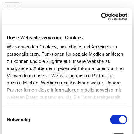
Toggle navigation
To the hospital’s home page
Diese Webseite verwendet Cookies
Wir verwenden Cookies, um Inhalte und Anzeigen zu
personalisieren, Funktionen für soziale Medien anbieten
Krankenhaus Eichhof
zu können und die Zugriffe auf unsere Website zu
analysieren. Außerdem geben wir Informationen zu Ihrer
Lauterbach
Verwendung unserer Website an unsere Partner für
soziale Medien, Werbung und Analysen weiter. Unsere
Matching:
Partner führen diese Informationen möglicherweise mit
weiteren Daten zusammen, die Sie ihnen bereitgestellt
Medical and nursing services
haben oder die sie im Rahmen Ihrer Nutzung der Dienste
Service & facilities
gesammelt haben.
Einwilligungsauswahl
Medical services of the hospital
Notwendig
Which diseases are treated in this department? What