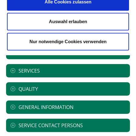
Alle Cookies zulassen
Type of provider: freigemeinnützig
Academic teaching hospital
Auswahl erlauben
Universität Hamburg
Nur notwendige Cookies verwenden
SPECIALIST DEPARTMENTS
SERVICES
QUALITY
GENERAL INFORMATION
SERVICE CONTACT PERSONS