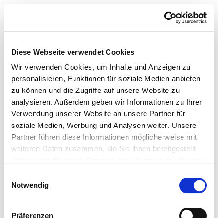
Toggle navigation
To the hospital’s home page
Diese Webseite verwendet Cookies
Wir verwenden Cookies, um Inhalte und Anzeigen zu
personalisieren, Funktionen für soziale Medien anbieten
zu können und die Zugriffe auf unsere Website zu
Lutrina Klinik GmbH
analysieren. Außerdem geben wir Informationen zu Ihrer
Verwendung unserer Website an unsere Partner für
Relevant to this:
soziale Medien, Werbung und Analysen weiter. Unsere
Partner führen diese Informationen möglicherweise mit
Medical services
weiteren Daten zusammen, die Sie ihnen bereitgestellt
Medical and nursing services
haben oder die sie im Rahmen Ihrer Nutzung der Dienste
gesammelt haben.
Services & facilities
Einwilligungsauswahl
Notwendig
Beds
Single-bed room with own bathroom
Präferenzen