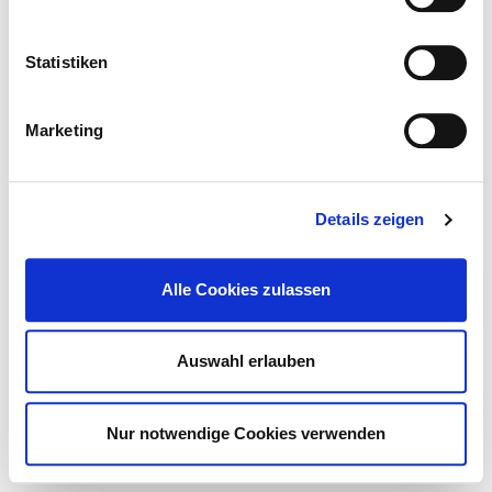
Two-bed room with own bathroom
Statistiken
Help & service
Marketing
© Deutsche Krankenhaus Gesellschaft 2026
Contact
Imprint
Data protection
Details zeigen
Alle Cookies zulassen
Auswahl erlauben
Nur notwendige Cookies verwenden