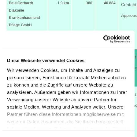
Paul Gerhardt
1.9 km
300
40.884
Contact
Diakonie
Approa
Krankenhaus und
Pflege GmbH
06886 Lutherstadt
Wittenberg
Evangelisches
10.4 km
128
3.526
Contact
Diese Webseite verwendet Cookies
Herzzentrum Coswig
Approa
Wir verwenden Cookies, um Inhalte und Anzeigen zu
06869 Coswig
personalisieren, Funktionen für soziale Medien anbieten
(Anhalt)
zu können und die Zugriffe auf unsere Website zu
analysieren. Außerdem geben wir Informationen zu Ihrer
St. Joseph-
26.5 km
40
1.791
Contact
Verwendung unserer Website an unsere Partner für
Krankenhaus
Approa
soziale Medien, Werbung und Analysen weiter. Unsere
Dessau /
Partner führen diese Informationen möglicherweise mit
Psychiatrische
weiteren Daten zusammen, die Sie ihnen bereitgestellt
Tagesklinik Dessau
haben oder die sie im Rahmen Ihrer Nutzung der Dienste
06844 Dessau-
gesammelt haben.