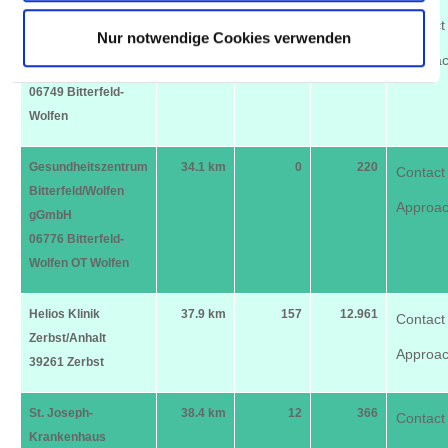
Gesundheitszentrum
33.7 km
411
28.042
Contact
Nur notwendige Cookies verwenden
Bitterfeld/Wolfen
Approa
gGmbH
06749 Bitterfeld-
Wolfen
Gesundheitszentrum
34.1 km
0
220
Contact
Bitterfeld/Wolfen
Approa
gGmbH
06776 Bitterfeld-
Wolfen OT Wolfen
Helios Klinik
37.9 km
157
12.961
Contact
Zerbst/Anhalt
Approa
39261 Zerbst
St. Joseph-
38.4 km
12
366
Contact
Krankenhaus