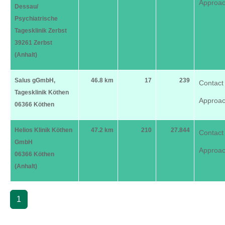
Approa
Dessau/
Psychiatrische
Tagesklinik Zerbst
39261 Zerbst
(Anhalt)
Salus gGmbH,
46.8 km
17
239
Contact
Tagesklinik Köthen
Approa
06366 Köthen
Helios Klinik Köthen
47.2 km
210
27.844
Contact
GmbH
Approa
06366 Köthen
(Anhalt)
1