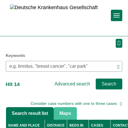
Togg
Keywords
Hit
14
Advanced search
Search
Consider case numbers with one to three cases
Search result list
Maps
NAME AND PLACE
DISTANCE
BEDS IN
CASES
CONTAC