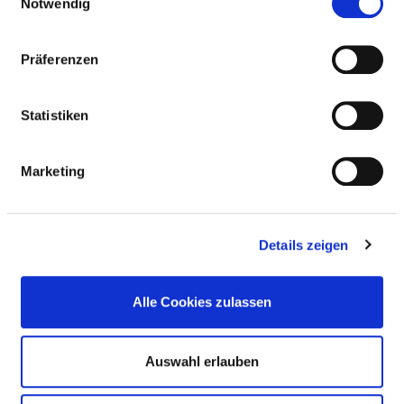
Notwendig
Click a letter to view the cities in the
federal state that start with the letter
and that have a hospital.
Präferenzen
Alle
A
B
D
E
F
G
Statistiken
H
I
K
L
M
N
O
R
Marketing
S
U
V
W
All hospitals in Hesse
Details zeigen
Alsfeld
Alle Cookies zulassen
Auswahl erlauben