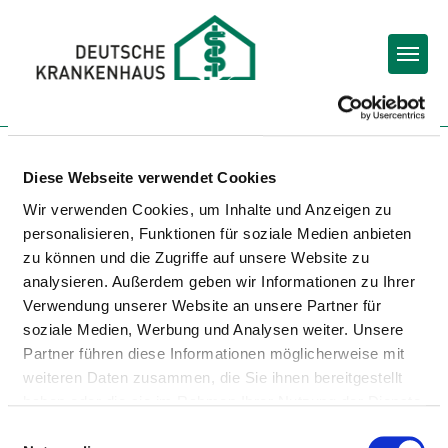
Togg
BACK TO THE FEDERAL STATE SELECTION
Diese Webseite verwendet Cookies
SEARCH BY FEDERAL STATES
Wir verwenden Cookies, um Inhalte und Anzeigen zu
personalisieren, Funktionen für soziale Medien anbieten
With the federal state search, you can search for
zu können und die Zugriffe auf unsere Website zu
hospitals in a particular state and fine-tune your
analysieren. Außerdem geben wir Informationen zu Ihrer
search via a guided
Verwendung unserer Website an unsere Partner für
selection by towns and cities in the federal state.
soziale Medien, Werbung und Analysen weiter. Unsere
Partner führen diese Informationen möglicherweise mit
weiteren Daten zusammen, die Sie ihnen bereitgestellt
haben oder die sie im Rahmen Ihrer Nutzung der Dienste
HOSPITALS IN HESSE
gesammelt haben.
Einwilligungsauswahl