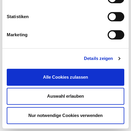
Alle
A
B
C
D
G
H
K
L
M
Statistiken
N
P
R
S
T
U
W
Marketing
All hospitals in Mecklenburg-
WesternPomerania
Details zeigen
Altentreptow
Alle Cookies zulassen
Anklam
Auswahl erlauben
© Deutsche Krankenhaus Gesellschaft 2026
Contact
Imprint
Nur notwendige Cookies verwenden
Data protection