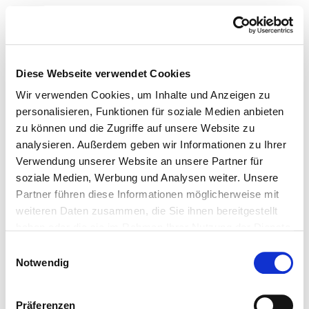
Toggle navigation
Back to the federal state selection
Diese Webseite verwendet Cookies
Search by federal states
Wir verwenden Cookies, um Inhalte und Anzeigen zu
personalisieren, Funktionen für soziale Medien anbieten
With the federal state search, you can search for
zu können und die Zugriffe auf unsere Website zu
hospitals in a particular state and fine-tune your search
analysieren. Außerdem geben wir Informationen zu Ihrer
via a guided
Verwendung unserer Website an unsere Partner für
selection by towns and cities in the federal state.
soziale Medien, Werbung und Analysen weiter. Unsere
Partner führen diese Informationen möglicherweise mit
weiteren Daten zusammen, die Sie ihnen bereitgestellt
Hospitals in Mecklenburg-
haben oder die sie im Rahmen Ihrer Nutzung der Dienste
WesternPomerania
gesammelt haben.
Einwilligungsauswahl
Notwendig
Click a letter to view the cities in the federal
state that start with the letter and that have a
hospital.
Präferenzen