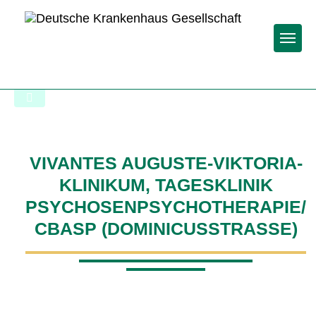
Togg
To the hospital’s home page
VIVANTES AUGUSTE-VIKTORIA-
KLINIKUM, TAGESKLINIK
PSYCHOSENPSYCHOTHERAPIE/
CBASP (DOMINICUSSTRASSE)