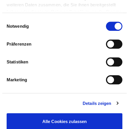
Ergotherapy / occupational therapy
weiteren Daten zusammen, die Sie ihnen bereitgestellt
haben oder die sie im Rahmen Ihrer Nutzung der Dienste
gesammelt haben.
Creative therapy / art therapy / theatre
Einwilligungsauswahl
therapy / bibliotherapy
Notwendig
Manual lymph drainage
Präferenzen
Massage
Statistiken
Music therapy
Marketing
Physiotherapy as individual and/or group
therapy
Details zeigen
Back school / posture training / spinal
Alle Cookies zulassen
gymnastics