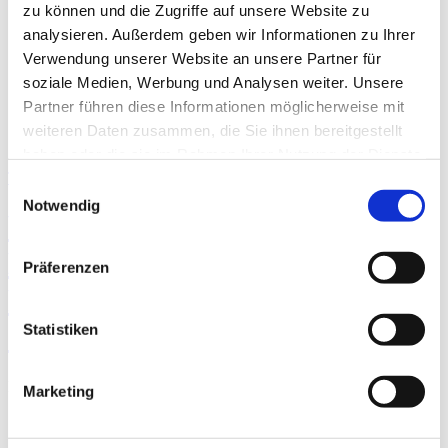
About the Hospital Directory
zu können und die Zugriffe auf unsere Website zu
Representation of quality
analysieren. Außerdem geben wir Informationen zu Ihrer
The DKG
The DKTIG
Verwendung unserer Website an unsere Partner für
Job Portal
soziale Medien, Werbung und Analysen weiter. Unsere
Contact
Partner führen diese Informationen möglicherweise mit
weiteren Daten zusammen, die Sie ihnen bereitgestellt
haben oder die sie im Rahmen Ihrer Nutzung der Dienste
To the hospital’s home page
gesammelt haben.
Einwilligungsauswahl
Notwendig
Vivantes Auguste-Viktoria-
Klinikum, Tagesklinik
Präferenzen
Psychosenpsychotherapie/
CBASP (Dominicusstraße)
Statistiken
Matching:
Marketing
Medical and nursing services
Service & facilities