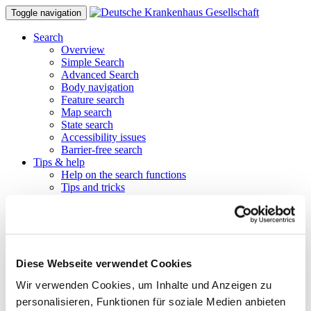
Toggle navigation
Search
Overview
Simple Search
Advanced Search
Body navigation
Feature search
Map search
State search
Accessibility issues
Barrier-free search
Tips & help
Help on the search functions
Tips and tricks
FAQ
Glossary of terms used
Find hospitals directly
Filter search results
Note and compare
Barrier-free search
Diese Webseite verwendet Cookies
Info for referring physicians
Wir verwenden Cookies, um Inhalte und Anzeigen zu
Tips for the job portal
The directory
personalisieren, Funktionen für soziale Medien anbieten