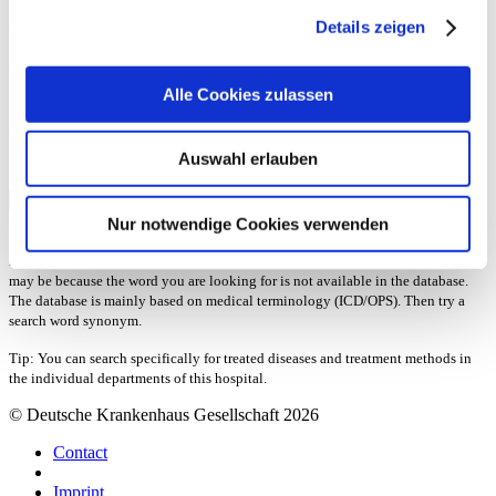
Details zeigen
Medical services of the hospital
Which diseases are treated in this department? What treatment
Alle Cookies zulassen
methods does this hospital offer?
Search for diseases and treatments that are treated or performed in
Auswahl erlauben
this hospital using full text search.
Nur notwendige Cookies verwenden
Note: If the search for a disease or treatment method does not produce a hit, this
may be because the word you are looking for is not available in the database.
The database is mainly based on medical terminology (ICD/OPS). Then try a
search word synonym.
Tip: You can search specifically for treated diseases and treatment methods in
the individual departments of this hospital.
© Deutsche Krankenhaus Gesellschaft 2026
Contact
Imprint