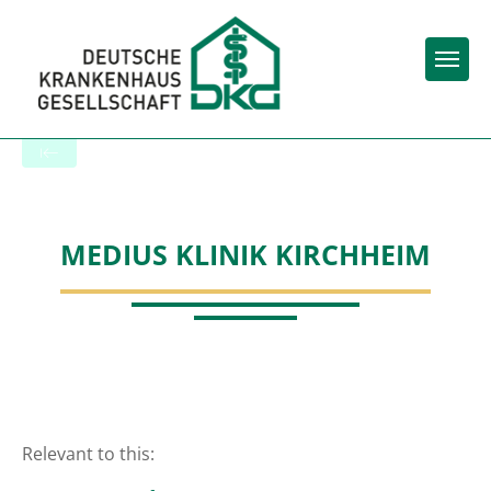
Togg
To the hospital’s home page
MEDIUS KLINIK KIRCHHEIM
Relevant to this: