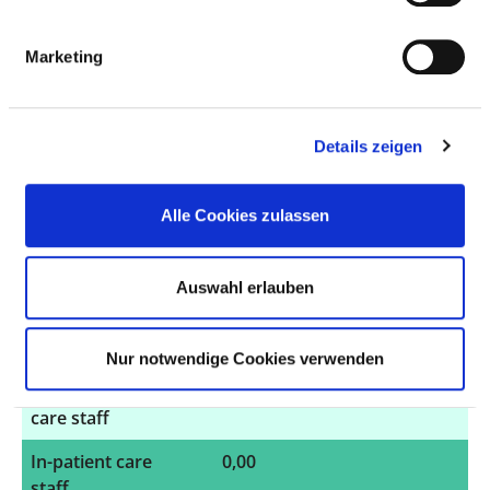
Number (total)
23,70
PSC Patienten Service
Centrum, ZNA
Marketing
Zentrale
Notaufnahme, ZAO
Zentrum für
Details zeigen
ambulantes
Operieren, OP
Alle Cookies zulassen
Staff in direct
23,67
employment
Auswahl erlauben
Staff not in
0,03
direct
employment
Nur notwendige Cookies verwenden
Out-patient
23,70
care staff
In-patient care
0,00
staff