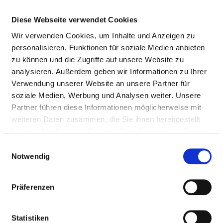
Staff in direct
287,61
Diese Webseite verwendet Cookies
employment
Wir verwenden Cookies, um Inhalte und Anzeigen zu
Staff not in direct
12,84
personalisieren, Funktionen für soziale Medien anbieten
employment
zu können und die Zugriffe auf unsere Website zu
analysieren. Außerdem geben wir Informationen zu Ihrer
Out-patient care staff
53,24
Verwendung unserer Website an unsere Partner für
soziale Medien, Werbung und Analysen weiter. Unsere
In-patient care staff
247,21
Partner führen diese Informationen möglicherweise mit
Prevailing collectively
39
weiteren Daten zusammen, die Sie ihnen bereitgestellt
agreed weekly working
haben oder die sie im Rahmen Ihrer Nutzung der Dienste
hours
gesammelt haben.
Einwilligungsauswahl
Notwendig
Thereof without departmental allocation
Präferenzen
PROFESSIONAL
NUMBER
EXPLANATION
GROUP
Statistiken