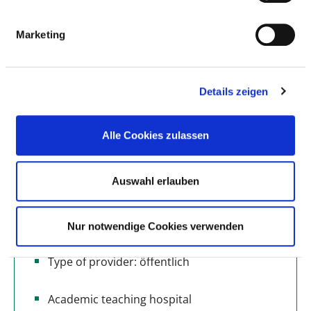
Marketing
BASIC INFORMATION
Number of beds: 74
Details zeigen
Number of specialist departments: 2
Alle Cookies zulassen
Number of inpatient cases: 1.045
Number of partial inpatient cases: 217
Auswahl erlauben
Number of outpatient cases: 4.129
Hospital owners: kbo-Lech-Mangfall-Kliniken
Nur notwendige Cookies verwenden
gemeinnützige GmbH
Type of provider: öffentlich
Academic teaching hospital