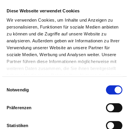
Diese Webseite verwendet Cookies
Wir verwenden Cookies, um Inhalte und Anzeigen zu
personalisieren, Funktionen für soziale Medien anbieten
zu können und die Zugriffe auf unsere Website zu
analysieren. Außerdem geben wir Informationen zu Ihrer
Verwendung unserer Website an unsere Partner für
soziale Medien, Werbung und Analysen weiter. Unsere
Partner führen diese Informationen möglicherweise mit
Bgm.-Dr.-Hartmann-Str. 50-52
weiteren Daten zusammen, die Sie ihnen bereitgestellt
86899 Landsberg am Lech
haben oder die sie im Rahmen Ihrer Nutzung der Dienste
Phone:
08191-333-2900
gesammelt haben.
Einwilligungsauswahl
Mail:
ed.obk@LAL-KML.kinilk
Notwendig
Approach
Präferenzen
http://www.kbo-lmk.de
Further locations
Statistiken