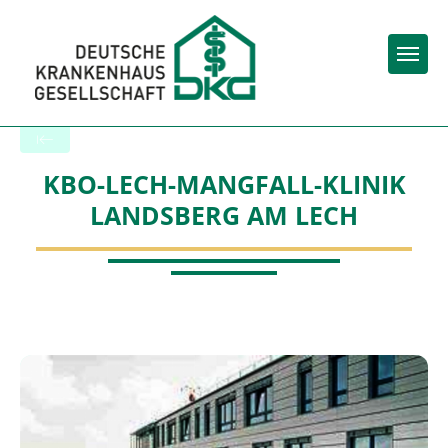
Togg
Back to the search results
KBO-LECH-MANGFALL-KLINIK
LANDSBERG AM LECH