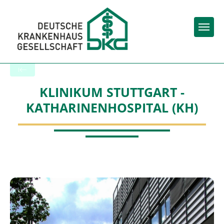
Togg
Back to the search results
KLINIKUM STUTTGART -
KATHARINENHOSPITAL (KH)