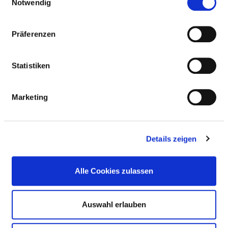
Notwendig
Kriegsbergstraße 60
70174 Stuttgart
Präferenzen
Phone:
0711-278-00
Mail:
ed.tragttuts-mukinilk@ofni
Statistiken
Approach
Marketing
https://www.klinikum-stuttgart.de/
Further locations
Details zeigen
BASIC INFORMATION
Alle Cookies zulassen
Number of beds: 1.052
Auswahl erlauben
Number of specialist departments: 27