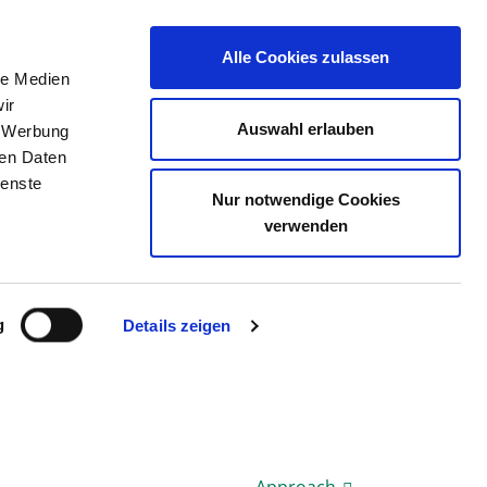
Alle Cookies zulassen
le Medien
THE DIRECTORY
JOB PORTAL
CONTACT
ir
Auswahl erlauben
, Werbung
ren Daten
ienste
Nur notwendige Cookies
S BERLIN-WEISSENSEE
verwenden
g
Details zeigen