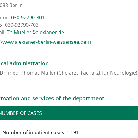
088 Berlin
one:
030-92790-301
x: 030-92790-703
il:
ed.renaixela@relleuM.hT
//www.alexianer-berlin-weissensee.de
cal administration
 Dr. med. Thomas Müller (Chefarzt, Facharzt für Neurologie)
rmation and services of the department
NUMBER OF CASES
Number of inpatient cases: 1.191