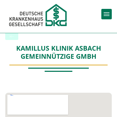
Togg
Back to the search results
KAMILLUS KLINIK ASBACH
GEMEINNÜTZIGE GMBH