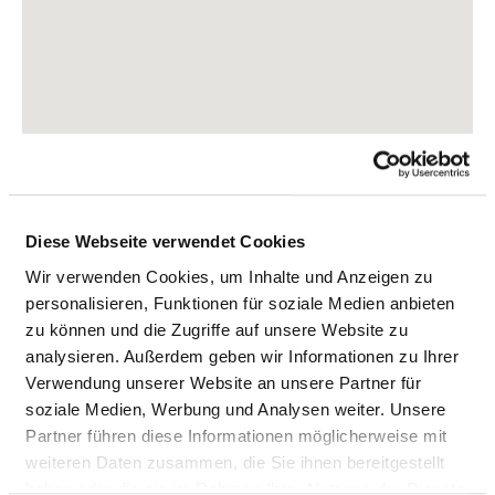
Diese Webseite verwendet Cookies
Wir verwenden Cookies, um Inhalte und Anzeigen zu
personalisieren, Funktionen für soziale Medien anbieten
zu können und die Zugriffe auf unsere Website zu
Hospitalstraße 6
analysieren. Außerdem geben wir Informationen zu Ihrer
53567 Asbach
Verwendung unserer Website an unsere Partner für
Phone:
02683-590
soziale Medien, Werbung und Analysen weiter. Unsere
Mail:
ed.kinilk-sullimak@ofni
Partner führen diese Informationen möglicherweise mit
weiteren Daten zusammen, die Sie ihnen bereitgestellt
Approach
haben oder die sie im Rahmen Ihrer Nutzung der Dienste