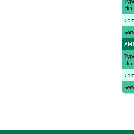
Type
clini
Com
Serv
AM
Type
clini
Com
Serv