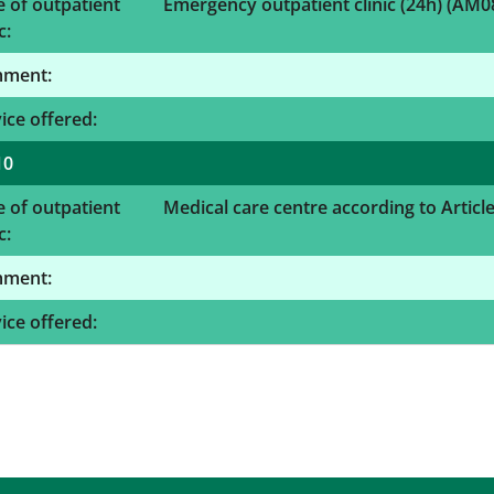
 of outpatient
Emergency outpatient clinic (24h) (AM0
c:
ment:
ice offered:
10
 of outpatient
Medical care centre according to Articl
c:
ment:
ice offered: