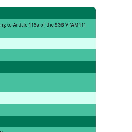
ing to Article 115a of the SGB V (AM11)