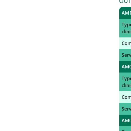
OUT
AM
Type
clini
Com
Serv
AM
Type
clini
Com
Serv
AM