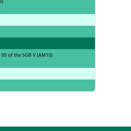
8)
e 95 of the SGB V (AM10)