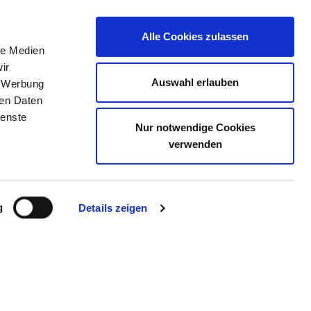
Alle Cookies zulassen
le Medien
THE DIRECTORY
JOB PORTAL
CONTACT
ir
Auswahl erlauben
, Werbung
ren Daten
ienste
Nur notwendige Cookies
MBACH
verwenden
g
Details zeigen