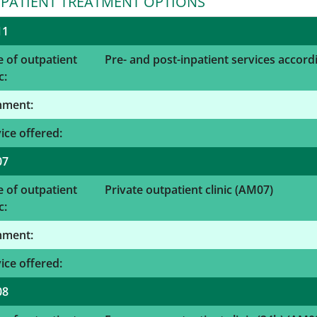
PATIENT TREATMENT OPTIONS
11
 of outpatient
Pre- and post-inpatient services accord
c:
ment:
ice offered:
07
 of outpatient
Private outpatient clinic (AM07)
c:
ment:
ice offered:
08