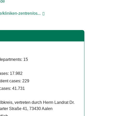
fni
e/kliniken-zentren/os...
departments: 15
ases: 17.982
atient cases: 229
 cases: 41.731
bkreis, vertreten durch Herrn Landrat Dr.
arter Straße 41, 73430 Aalen