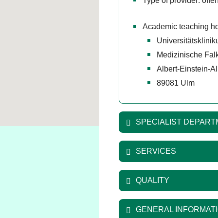
Type of provider: öffen
Academic teaching ho
Universitätsklini
Medizinische Falk
Albert-Einstein-A
89081 Ulm
SPECIALIST DEPAR
SERVICES
QUALITY
GENERAL INFORMAT