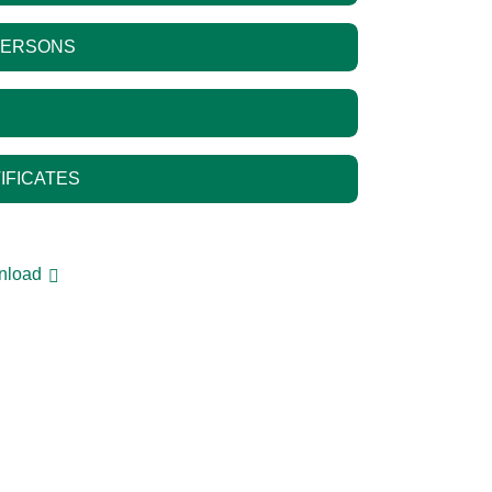
PERSONS
IFICATES
wnload