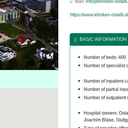
Mail:
ed.blatso-nekinilk@o
https://www.kliniken-ostalb.d
BASIC INFORMATION
Number of beds: 400
Number of specialist 
Number of inpatient c
Number of partial inp
Number of outpatient
Hospital owners: Ostal
Joachim Bläse, Stuttg