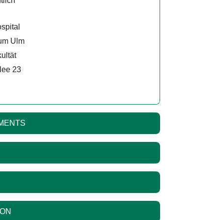
tlich
spital
kum Ulm
ultät
llee 23
TMENTS
ION