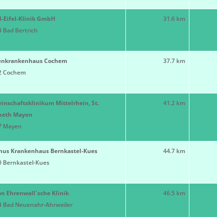
-Eifel-Klinik GmbH
31.6 km
 Bad Bertrich
enkrankenhaus Cochem
37.7 km
2 Cochem
nschaftsklinikum Mittelrhein, St.
41.2 km
abeth Mayen
7 Mayen
nus Krankenhaus Bernkastel-Kues
44.7 km
 Bernkastel-Kues
on Ehrenwall´sche Klinik
46.5 km
4 Bad Neuenahr-Ahrweiler