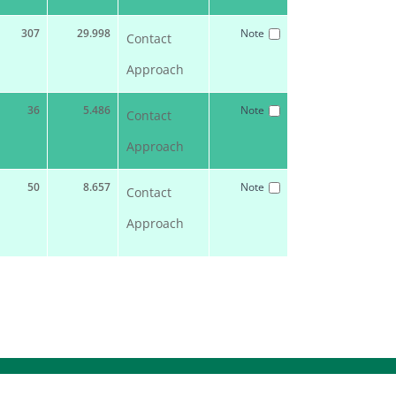
307
29.998
Note
Contact
Approach
36
5.486
Note
Contact
Approach
50
8.657
Note
Contact
Approach
RINT
DATA PROTECTION