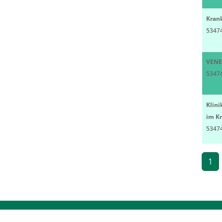
Kran
5347
VENE
5347
Klini
im Kr
5347
1
© DEUTSCHE KRANKENHAUS GESELLSCHA