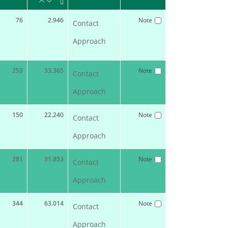
76
2.946
Note
Contact
Approach
253
33.365
Note
Contact
Approach
150
22.240
Note
Contact
Approach
281
31.853
Note
Contact
Approach
344
63.014
Note
Contact
Approach