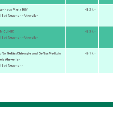
kenhaus Maria Hilf
48.3 km
4 Bad Neuenahr-Ahrweiler
N-CLINIC
48.5 km
4 Bad Neuenahr-Ahrweiler
k für GefässChirurgie und GefässMedizin
49.1 km
eis Ahrweiler
4 Bad Neuenahr
FT 2026
CONTACT
IMP