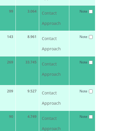
99
3.064
Note
Contact
Approach
143
8.961
Note
Contact
Approach
269
33.745
Note
Contact
Approach
209
9.527
Note
Contact
Approach
90
4.749
Note
Contact
Approach