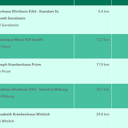
nhaus Klinikum Eifel - Standort St.
0.4 km
beth Gerolstein
 Gerolstein
kenhaus Maria Hilf GmbH
12.7 km
0 Daun
Joseph Krankenhaus Prüm
17.9 km
5 Prüm
nhaus Klinikum Eifel - Standort Bitburg
29.7 km
 Bitburg
lisabeth Krankenhaus Wittlich
29.8 km
 Wittlich