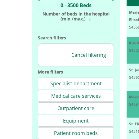
0 - 3500 Beds
Marie
Number of beds in the hospital
(min./max.)
Elisa
54568
Search filters
Kran
5455
Cancel filtering
St. 
More filters
5459
Specialist department
Medical care services
Marie
54634
Outpatient care
Equipment
St. E
54516
Patient room beds