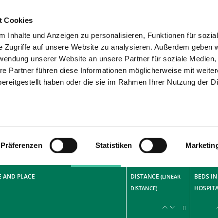
t Cookies
 Inhalte und Anzeigen zu personalisieren, Funktionen für sozia
SEARCH
TIPS & HELP
e Zugriffe auf unsere Website zu analysieren. Außerdem geben w
rwendung unserer Website an unsere Partner für soziale Medien
ords
re Partner führen diese Informationen möglicherweise mit weite
ereitgestellt haben oder die sie im Rahmen Ihrer Nutzung der D
3
Präferenzen
Statistiken
Marketin
C
earch result list
Maps
 AND PLACE
DISTANCE
BEDS IN
(LINEAR
HOSPIT
DISTANCE)