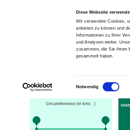
Diese Webseite verwende
Wir verwenden Cookies, um
anbieten zu können und di
Informationen zu Ihrer Ve
Keyw
und Analysen weiter. Unse
Searched city, region or postal
zusammen, die Sie ihnen b
code
gesammelt haben.
Hit
1
Einwilligungsauswahl
Notwendig
S
50 km
Circumference (in km)
NAME