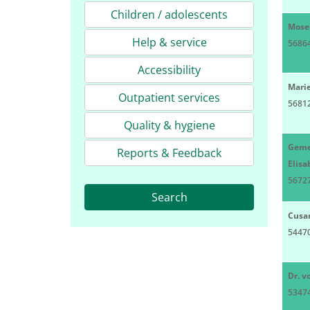
Children / adolescents
Mosel
Help & service
56864
Accessibility
Mari
Outpatient services
5681
Quality & hygiene
Gemei
Reports & Feedback
Elis
5672
Search
Cusa
54470
Dr. v
5347