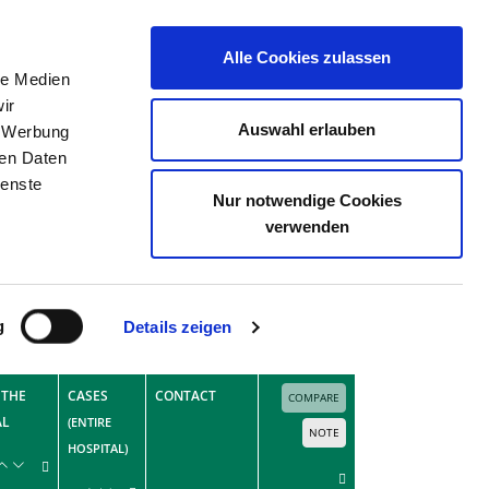
Alle Cookies zulassen
le Medien
THE DIRECTORY
JOB PORTAL
CONTACT
ir
Auswahl erlauben
, Werbung
ren Daten
ienste
Nur notwendige Cookies
verwenden
Advanced search
Search
g
Details zeigen
onsider case numbers with one to three cases
 THE
CASES
CONTACT
COMPARE
AL
(ENTIRE
NOTE
HOSPITAL)