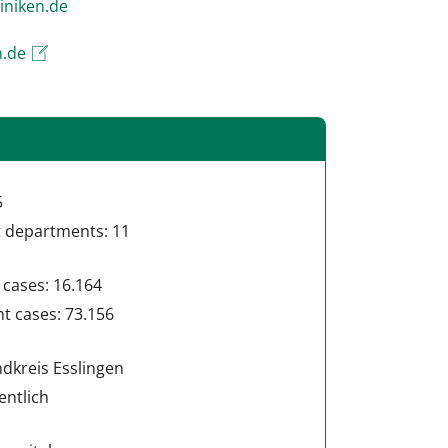
tiur.ofni
n.de
5
t departments: 11
 cases: 16.164
t cases: 73.156
dkreis Esslingen
entlich