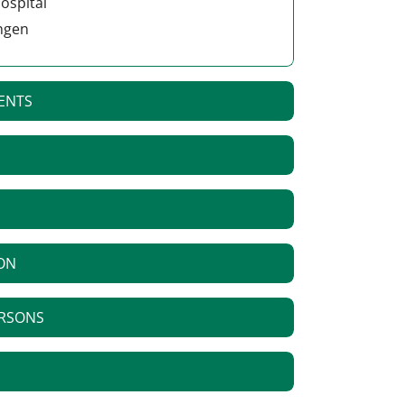
ospital
ingen
ENTS
ON
ERSONS