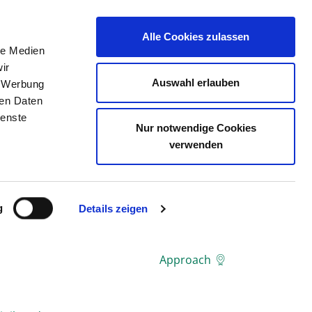
Alle Cookies zulassen
le Medien
THE DIRECTORY
JOB PORTAL
CONTACT
ir
Auswahl erlauben
, Werbung
ren Daten
ienste
Nur notwendige Cookies
verwenden
g
Details zeigen
Approach