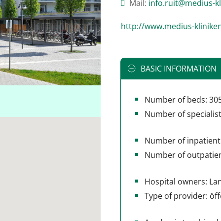
Mail:
ed.nekinilk-suidem@
http://www.medius-klinike
BASIC INFORMATION
Number of beds: 30
Number of specialis
Number of inpatient
Number of outpatien
Hospital owners: Lan
Type of provider: öff